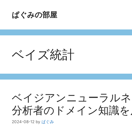
コ
ン
ぱぐみの部屋
テ
ン
ツ
へ
ス
ベイズ統計
キ
ッ
プ
ベイジアンニューラルネ
分析者のドメイン知識を
2024-08-12
by
ぱぐみ