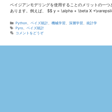
ベイジアンモデリングを使用することのメリットの一つ
あります。例えば、 $$ y = \alpha + \beta X +\var
カ
Python
、
ベイズ統計
、
機械学習
、
深層学習
、
統計学
テ
タ
Pyro
、
ベイズ統計
ゴ
グ
コメントをどうぞ
リ
ー